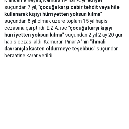
Mahkeme heyeti, Kamuran Pınar A.'yı
"eziyet"
suçundan 7 yıl,
"çocuğa karşı cebir tehdit veya hile
kullanarak kişiyi hürriyetten yoksun kılma"
suçundan 8 yıl olmak üzere toplam 15 yıl hapis
cezasına çarptırdı. E.Z.A. ise
"çocuğa karşı kişiyi
hürriyetten yoksun kılma"
suçundan 2 yıl 2 ay 20 gün
hapis cezası aldı. Kamuran Pınar A.'nın
"ihmali
davranışla kasten öldürmeye teşebbüs"
suçundan
beraatine karar verildi.