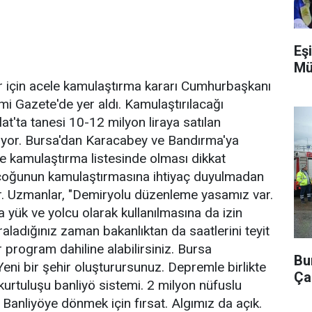
Eşi
Mü
r için acele kamulaştırma kararı Cumhurbaşkanı
 Gazete'de yer aldı. Kamulaştırılacağı
at'ta tanesi 10-12 milyon liraya satılan
alıyor. Bursa'dan Karacabey ve Bandırma'ya
e kamulaştırma listesinde olması dikkat
r çoğunun kamulaştırmasına ihtiyaç duyulmadan
or. Uzmanlar, "Demiryolu düzenleme yasamız var.
 yük ve yolcu olarak kullanılmasına da izin
raladığınız zaman bakanlıktan da saatlerini teyit
 program dahiline alabilirsiniz. Bursa
Bu
eni bir şehir oluşturursunuz. Depremle birlikte
Ça
 kurtuluşu banliyö sistemi. 2 milyon nüfuslu
 Banliyöye dönmek için fırsat. Algımız da açık.