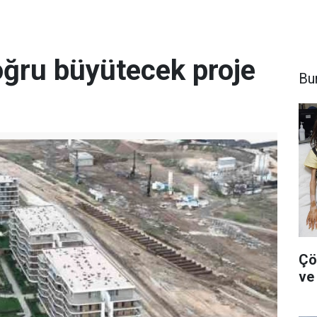
oğru büyütecek proje
Bu
Çö
ve