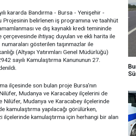
ı kararda Bandırma - Bursa - Yenişehir -
 Projesinin belirlenen iş programına ve taahhüt
tamamlanması ve dış kaynaklı kredi temininde
erçevesinde ihtiyaç duyulan ve ekli harita ile
 numaraları gösterilen taşınmazlar ile
anlığı (Altyapı Yatırımları Genel Müdürlüğü)
 2942 sayılı Kamulaştırma Kanununun 27.
Bu
enildi.
Sü
ırma ilçesinde son bulan proje Bursa'nın
Nilüfer, Mudanya ve Karacabey ilçelerini de
öre Nilüfer, Mudanya ve Karacabey ilçelerinde
lde kamulaştırma yapılacağı görülürken,
 ilçelerinde kamulaştırma için herhangi bir alan