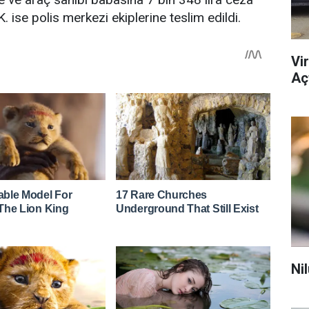
K. ise polis merkezi ekiplerine teslim edildi.
Vi
Açt
Ni