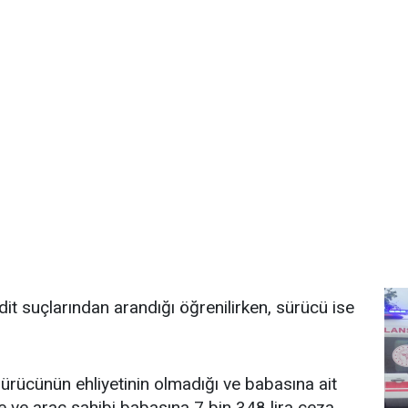
ehdit suçlarından arandığı öğrenilirken, sürücü ise
sürücünün ehliyetinin olmadığı ve babasına ait
e ve araç sahibi babasına 7 bin 348 lira ceza