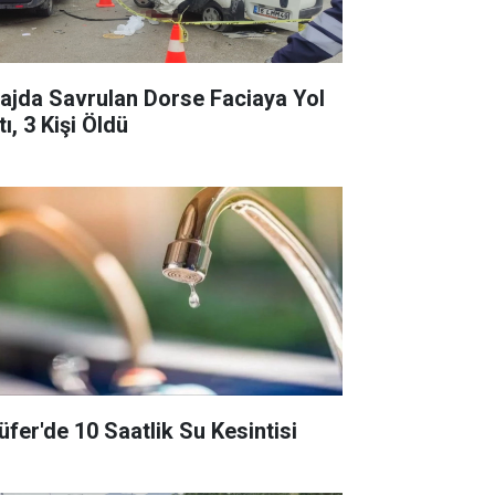
rajda Savrulan Dorse Faciaya Yol
ı, 3 Kişi Öldü
lüfer'de 10 Saatlik Su Kesintisi