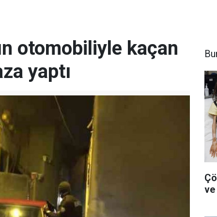
ın otomobiliyle kaçan
Bu
aza yaptı
Çö
ve