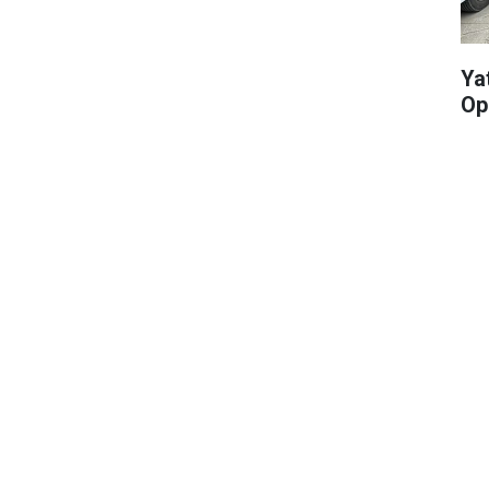
Yat
Op