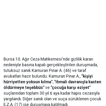
Bursa 10. Ağır Ceza Mahkemesi'nde gizlilik kararı
nedeniyle basına kapalı gerçekleştirilen duruşmada,
tutuksuz sanık Kamuran Pınar A. (46) ve taraf
avukatları hazır bulundu. Kamuran Pınar A.,
"kişiyi
hürriyetten yoksun kılma"
,
"ihmali davranışla kasten
öldürmeye teşebbüs"
ve
"çocuğa karşı eziyet"
suçlarından toplam 30 yıl 6 aya kadar hapis cezasıyla
yargılandı. Diğer sanık olan ve suça sürüklenen çocuk
E.Z.A. (17) ise duruşmaya katılmadı.