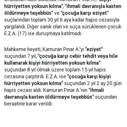
hürriyetten yoksun kılma"
,
"ihmali davranışla kasten
öldürmeye teşebbüs"
ve
"çocuğa karşı eziyet"
suçlarından toplam 30 yıl 6 aya kadar hapis cezasıyla
yargılandı. Diğer sanık olan ve suça sürüklenen çocuk
E.Z.A. (17) ise duruşmaya katılmadı.
Mahkeme heyeti, Kamuran Pınar A.'yı
"eziyet"
suçundan 7 yıl,
"çocuğa karşı cebir tehdit veya hile
kullanarak kişiyi hürriyetten yoksun kılma"
suçundan 8 yıl olmak üzere toplam 15 yıl hapis
cezasına çarptırdı. E.Z.A. ise
"çocuğa karşı kişiyi
hürriyetten yoksun kılma"
suçundan 2 yıl 2 ay 20 gün
hapis cezası aldı. Kamuran Pınar A.'nın
"ihmali
davranışla kasten öldürmeye teşebbüs"
suçundan
beraatine karar verildi.