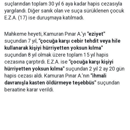
suçlarından toplam 30 yıl 6 aya kadar hapis cezasıyla
yargılandı. Diğer sanık olan ve suça sürüklenen çocuk
E.Z.A. (17) ise duruşmaya katılmadı.
Mahkeme heyeti, Kamuran Pınar A.'yı
"eziyet"
suçundan 7 yıl,
"çocuğa karşı cebir tehdit veya hile
kullanarak kişiyi hürriyetten yoksun kılma"
suçundan 8 yıl olmak üzere toplam 15 yıl hapis
cezasına çarptırdı. E.Z.A. ise
"çocuğa karşı kişiyi
hürriyetten yoksun kılma"
suçundan 2 yıl 2 ay 20 gün
hapis cezası aldı. Kamuran Pınar A.'nın
"ihmali
davranışla kasten öldürmeye teşebbüs"
suçundan
beraatine karar verildi.