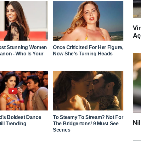
Vi
Açt
Ni