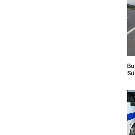
Bu
Sü