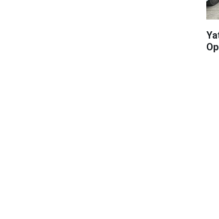
Yat
Op