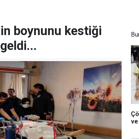
in boynunu kestiği
Bu
geldi...
Çö
ve