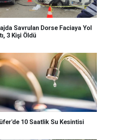
rajda Savrulan Dorse Faciaya Yol
ı, 3 Kişi Öldü
lüfer'de 10 Saatlik Su Kesintisi