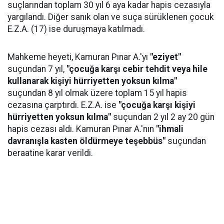
suçlarından toplam 30 yıl 6 aya kadar hapis cezasıyla
yargılandı. Diğer sanık olan ve suça sürüklenen çocuk
E.Z.A. (17) ise duruşmaya katılmadı.
Mahkeme heyeti, Kamuran Pınar A.'yı
"eziyet"
suçundan 7 yıl,
"çocuğa karşı cebir tehdit veya hile
kullanarak kişiyi hürriyetten yoksun kılma"
suçundan 8 yıl olmak üzere toplam 15 yıl hapis
cezasına çarptırdı. E.Z.A. ise
"çocuğa karşı kişiyi
hürriyetten yoksun kılma"
suçundan 2 yıl 2 ay 20 gün
hapis cezası aldı. Kamuran Pınar A.'nın
"ihmali
davranışla kasten öldürmeye teşebbüs"
suçundan
beraatine karar verildi.