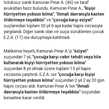
tutuksuz sanık Kamuran Pınar A. (46) ve taraf
avukatları hazır bulundu. Kamuran Pınar A.,
"kişiyi
hürriyetten yoksun kılma"
,
"ihmali davranışla kasten
öldürmeye teşebbüs"
ve
"çocuğa karşı eziyet"
suçlarından toplam 30 yıl 6 aya kadar hapis cezasıyla
yargılandı. Diğer sanık olan ve suça sürüklenen çocuk
E.Z.A. (17) ise duruşmaya katılmadı.
Mahkeme heyeti, Kamuran Pınar A.'yı
"eziyet"
suçundan 7 yıl,
"çocuğa karşı cebir tehdit veya hile
kullanarak kişiyi hürriyetten yoksun kılma"
suçundan 8 yıl olmak üzere toplam 15 yıl hapis
cezasına çarptırdı. E.Z.A. ise
"çocuğa karşı kişiyi
hürriyetten yoksun kılma"
suçundan 2 yıl 2 ay 20 gün
hapis cezası aldı. Kamuran Pınar A.'nın
"ihmali
davranışla kasten öldürmeye teşebbüs"
suçundan
beraatine karar verildi.