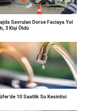
rajda Savrulan Dorse Faciaya Yol
ı, 3 Kişi Öldü
lüfer'de 10 Saatlik Su Kesintisi