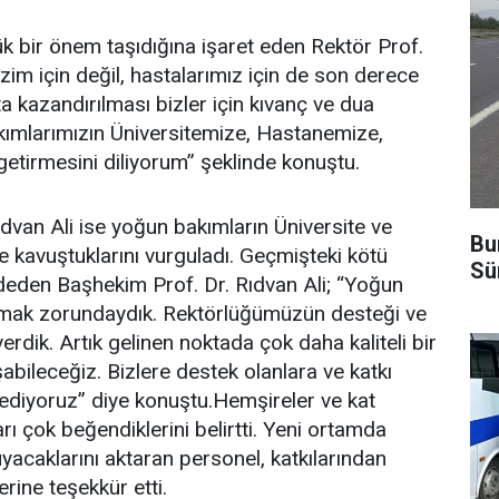
k bir önem taşıdığına işaret eden Rektör Prof.
zim için değil, hastalarımız için de son derece
ta kazandırılması bizler için kıvanç ve dua
akımlarımızın Üniversitemize, Hastanemize,
getirmesini diliyorum” şeklinde konuştu.
dvan Ali ise yoğun bakımların Üniversite ve
Bu
e kavuştuklarını vurguladı. Geçmişteki kötü
Sü
aydeden Başhekim Prof. Dr. Rıdvan Ali; “Yoğun
şmak zorundaydık. Rektörlüğümüzün desteği ve
verdik. Artık gelinen noktada çok daha kaliteli bir
abileceğiz. Bizlere destek olanlara ve katkı
ediyoruz” diye konuştu.Hemşireler ve kat
rı çok beğendiklerini belirtti. Yeni ortamda
acaklarını aktaran personel, katkılarından
rine teşekkür etti.