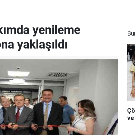
kımda yenileme
Bu
na yaklaşıldı
Çö
ve