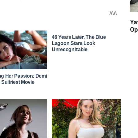
Yat
Op