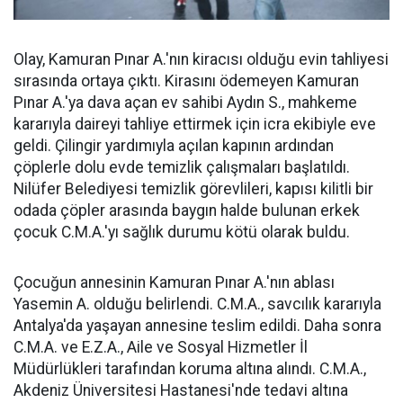
Olay, Kamuran Pınar A.'nın kiracısı olduğu evin tahliyesi
sırasında ortaya çıktı. Kirasını ödemeyen Kamuran
Pınar A.'ya dava açan ev sahibi Aydın S., mahkeme
kararıyla daireyi tahliye ettirmek için icra ekibiyle eve
geldi. Çilingir yardımıyla açılan kapının ardından
çöplerle dolu evde temizlik çalışmaları başlatıldı.
Nilüfer Belediyesi temizlik görevlileri, kapısı kilitli bir
odada çöpler arasında baygın halde bulunan erkek
çocuk C.M.A.'yı sağlık durumu kötü olarak buldu.
Çocuğun annesinin Kamuran Pınar A.'nın ablası
Yasemin A. olduğu belirlendi. C.M.A., savcılık kararıyla
Antalya'da yaşayan annesine teslim edildi. Daha sonra
C.M.A. ve E.Z.A., Aile ve Sosyal Hizmetler İl
Müdürlükleri tarafından koruma altına alındı. C.M.A.,
Akdeniz Üniversitesi Hastanesi'nde tedavi altına