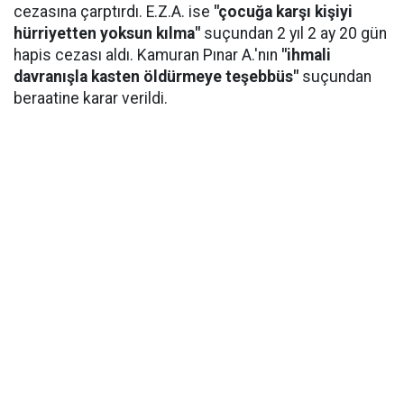
cezasına çarptırdı. E.Z.A. ise
"çocuğa karşı kişiyi
hürriyetten yoksun kılma"
suçundan 2 yıl 2 ay 20 gün
hapis cezası aldı. Kamuran Pınar A.'nın
"ihmali
davranışla kasten öldürmeye teşebbüs"
suçundan
beraatine karar verildi.