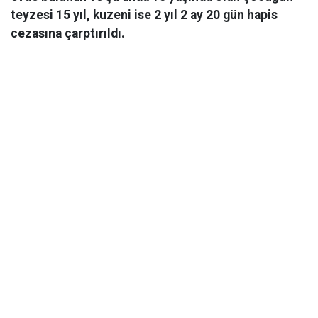
teyzesi 15 yıl, kuzeni ise 2 yıl 2 ay 20 gün hapis
cezasına çarptırıldı.