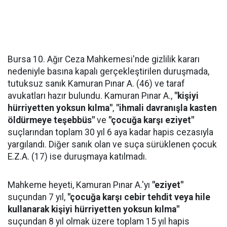
Bursa 10. Ağır Ceza Mahkemesi'nde gizlilik kararı
nedeniyle basına kapalı gerçekleştirilen duruşmada,
tutuksuz sanık Kamuran Pınar A. (46) ve taraf
avukatları hazır bulundu. Kamuran Pınar A.,
"kişiyi
hürriyetten yoksun kılma"
,
"ihmali davranışla kasten
öldürmeye teşebbüs"
ve
"çocuğa karşı eziyet"
suçlarından toplam 30 yıl 6 aya kadar hapis cezasıyla
yargılandı. Diğer sanık olan ve suça sürüklenen çocuk
E.Z.A. (17) ise duruşmaya katılmadı.
Mahkeme heyeti, Kamuran Pınar A.'yı
"eziyet"
suçundan 7 yıl,
"çocuğa karşı cebir tehdit veya hile
kullanarak kişiyi hürriyetten yoksun kılma"
suçundan 8 yıl olmak üzere toplam 15 yıl hapis