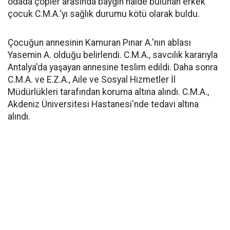
odada çöpler arasında baygın halde bulunan erkek
çocuk C.M.A.'yı sağlık durumu kötü olarak buldu.
Çocuğun annesinin Kamuran Pınar A.'nın ablası
Yasemin A. olduğu belirlendi. C.M.A., savcılık kararıyla
Antalya'da yaşayan annesine teslim edildi. Daha sonra
C.M.A. ve E.Z.A., Aile ve Sosyal Hizmetler İl
Müdürlükleri tarafından koruma altına alındı. C.M.A.,
Akdeniz Üniversitesi Hastanesi'nde tedavi altına
alındı.