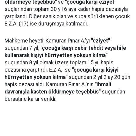
öldürmeye teşebbüs"
ve
"çocuğa karşı eziyet"
suçlarından toplam 30 yıl 6 aya kadar hapis cezasıyla
yargılandı. Diğer sanık olan ve suça sürüklenen çocuk
E.Z.A. (17) ise duruşmaya katılmadı.
Mahkeme heyeti, Kamuran Pınar A.'yı
"eziyet"
suçundan 7 yıl,
"çocuğa karşı cebir tehdit veya hile
kullanarak kişiyi hürriyetten yoksun kılma"
suçundan 8 yıl olmak üzere toplam 15 yıl hapis
cezasına çarptırdı. E.Z.A. ise
"çocuğa karşı kişiyi
hürriyetten yoksun kılma"
suçundan 2 yıl 2 ay 20 gün
hapis cezası aldı. Kamuran Pınar A.'nın
"ihmali
davranışla kasten öldürmeye teşebbüs"
suçundan
beraatine karar verildi.