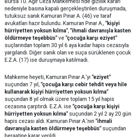
Bursa 10. Ağır Ceza Mahkemesi'nde gizlilik kararı
nedeniyle basına kapalı gerçekleştirilen duruşmada,
tutuksuz sanık Kamuran Pınar A. (46) ve taraf
avukatları hazır bulundu. Kamuran Pınar A.,
"kişiyi
hürriyetten yoksun kılma"
,
"ihmali davranışla kasten
öldürmeye teşebbüs"
ve
"çocuğa karşı eziyet"
suçlarından toplam 30 yıl 6 aya kadar hapis cezasıyla
yargılandı. Diğer sanık olan ve suça sürüklenen çocuk
E.Z.A. (17) ise duruşmaya katılmadı.
Mahkeme heyeti, Kamuran Pınar A.'yı
"eziyet"
suçundan 7 yıl,
"çocuğa karşı cebir tehdit veya hile
kullanarak kişiyi hürriyetten yoksun kılma"
suçundan 8 yıl olmak üzere toplam 15 yıl hapis
cezasına çarptırdı. E.Z.A. ise
"çocuğa karşı kişiyi
hürriyetten yoksun kılma"
suçundan 2 yıl 2 ay 20 gün
hapis cezası aldı. Kamuran Pınar A.'nın
"ihmali
davranışla kasten öldürmeye teşebbüs"
suçundan
beraatine karar verildi.