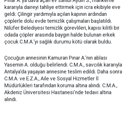
Pınar A.'ya dava açan ev sahibi Aydın S., mahkeme
kararıyla daireyi tahliye ettirmek için icra ekibiyle eve
geldi. Çilingir yardımıyla açılan kapının ardından
çöplerle dolu evde temizlik çalışmaları başlatıldı.
Nilüfer Belediyesi temizlik görevlileri, kapısı kilitli bir
odada çöpler arasında baygın halde bulunan erkek
çocuk C.M.A.'yı sağlık durumu kötü olarak buldu.
Çocuğun annesinin Kamuran Pınar A.'nın ablası
Yasemin A. olduğu belirlendi. C.M.A., savcılık kararıyla
Antalya'da yaşayan annesine teslim edildi. Daha sonra
C.M.A. ve E.Z.A., Aile ve Sosyal Hizmetler İl
Müdürlükleri tarafından koruma altına alındı. C.M.A.,
Akdeniz Üniversitesi Hastanesi'nde tedavi altına
alındı.