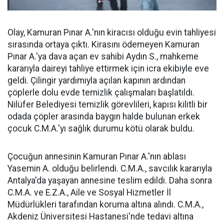
Olay, Kamuran Pınar A.'nın kiracısı olduğu evin tahliyesi
sırasında ortaya çıktı. Kirasını ödemeyen Kamuran
Pınar A.'ya dava açan ev sahibi Aydın S., mahkeme
kararıyla daireyi tahliye ettirmek için icra ekibiyle eve
geldi. Çilingir yardımıyla açılan kapının ardından
çöplerle dolu evde temizlik çalışmaları başlatıldı.
Nilüfer Belediyesi temizlik görevlileri, kapısı kilitli bir
odada çöpler arasında baygın halde bulunan erkek
çocuk C.M.A.'yı sağlık durumu kötü olarak buldu.
Çocuğun annesinin Kamuran Pınar A.'nın ablası
Yasemin A. olduğu belirlendi. C.M.A., savcılık kararıyla
Antalya'da yaşayan annesine teslim edildi. Daha sonra
C.M.A. ve E.Z.A., Aile ve Sosyal Hizmetler İl
Müdürlükleri tarafından koruma altına alındı. C.M.A.,
Akdeniz Üniversitesi Hastanesi'nde tedavi altına