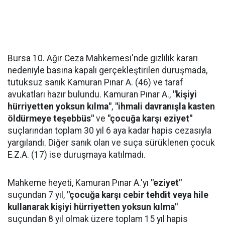
Bursa 10. Ağır Ceza Mahkemesi'nde gizlilik kararı
nedeniyle basına kapalı gerçekleştirilen duruşmada,
tutuksuz sanık Kamuran Pınar A. (46) ve taraf
avukatları hazır bulundu. Kamuran Pınar A.,
"kişiyi
hürriyetten yoksun kılma"
,
"ihmali davranışla kasten
öldürmeye teşebbüs"
ve
"çocuğa karşı eziyet"
suçlarından toplam 30 yıl 6 aya kadar hapis cezasıyla
yargılandı. Diğer sanık olan ve suça sürüklenen çocuk
E.Z.A. (17) ise duruşmaya katılmadı.
Mahkeme heyeti, Kamuran Pınar A.'yı
"eziyet"
suçundan 7 yıl,
"çocuğa karşı cebir tehdit veya hile
kullanarak kişiyi hürriyetten yoksun kılma"
suçundan 8 yıl olmak üzere toplam 15 yıl hapis