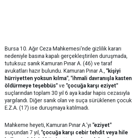
Bursa 10. Ağır Ceza Mahkemesi'nde gizlilik kararı
nedeniyle basına kapalı gerçekleştirilen duruşmada,
tutuksuz sanık Kamuran Pınar A. (46) ve taraf
avukatları hazır bulundu. Kamuran Pınar A.,
"kişiyi
hürriyetten yoksun kılma"
,
"ihmali davranışla kasten
öldürmeye teşebbüs"
ve
"çocuğa karşı eziyet"
suçlarından toplam 30 yıl 6 aya kadar hapis cezasıyla
yargılandı. Diğer sanık olan ve suça sürüklenen çocuk
E.Z.A. (17) ise duruşmaya katılmadı.
Mahkeme heyeti, Kamuran Pınar A.'yı
"eziyet"
suçundan 7 yıl,
"çocuğa karşı cebir tehdit veya hile