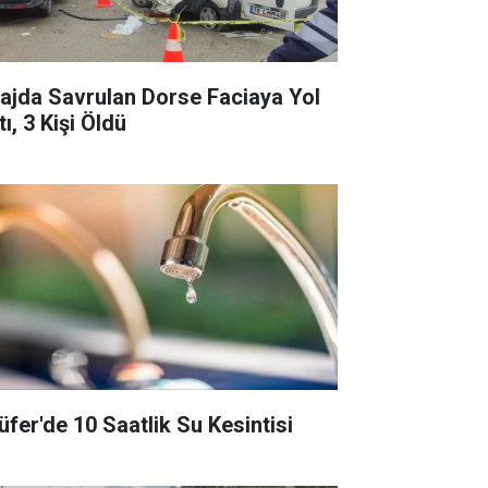
rajda Savrulan Dorse Faciaya Yol
ı, 3 Kişi Öldü
lüfer'de 10 Saatlik Su Kesintisi