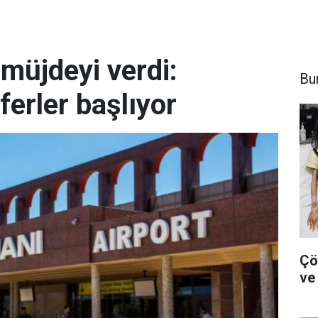
 müjdeyi verdi:
Bu
ferler başlıyor
Çö
ve