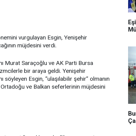
Eşi
Mü
 önemini vurgulayan Esgin, Yenişehir
ağının müjdesini verdi.
Murat Saraçoğlu ve AK Parti Bursa
izmcilerle bir araya geldi. Yenişehir
nı söyleyen Esgin, “ulaşılabilir şehir” olmanın
 Ortadoğu ve Balkan seferlerinin müjdesini
Bu
Ça