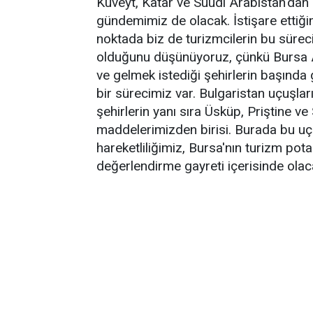
Kuveyt, Katar ve Suudi Arabistan'dan uç
gündemimiz de olacak. İstişare ettiğim
noktada biz de turizmcilerin bu süre
olduğunu düşünüyoruz, çünkü Bursa A
ve gelmek istediği şehirlerin başında ge
bir sürecimiz var. Bulgaristan uçuşlar
şehirlerin yanı sıra Üsküp, Priştine 
maddelerimizden birisi. Burada bu uçu
hareketliliğimiz, Bursa'nın turizm pot
değerlendirme gayreti içerisinde olac