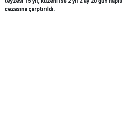
teyzesi 15 yıl, kuzeni ise 2 yıl 2 ay 20 gün hapis
cezasına çarptırıldı.