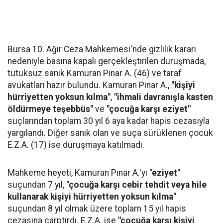
Bursa 10. Ağır Ceza Mahkemesi'nde gizlilik kararı
nedeniyle basına kapalı gerçekleştirilen duruşmada,
tutuksuz sanık Kamuran Pınar A. (46) ve taraf
avukatları hazır bulundu. Kamuran Pınar A.,
"kişiyi
hürriyetten yoksun kılma"
,
"ihmali davranışla kasten
öldürmeye teşebbüs"
ve
"çocuğa karşı eziyet"
suçlarından toplam 30 yıl 6 aya kadar hapis cezasıyla
yargılandı. Diğer sanık olan ve suça sürüklenen çocuk
E.Z.A. (17) ise duruşmaya katılmadı.
Mahkeme heyeti, Kamuran Pınar A.'yı
"eziyet"
suçundan 7 yıl,
"çocuğa karşı cebir tehdit veya hile
kullanarak kişiyi hürriyetten yoksun kılma"
suçundan 8 yıl olmak üzere toplam 15 yıl hapis
cezasına çarptırdı. E.Z.A. ise
"çocuğa karşı kişiyi