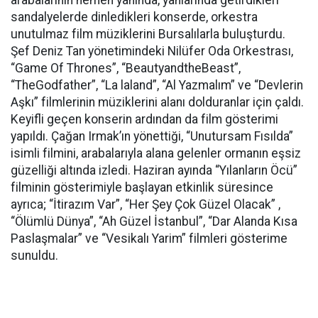
sandalyelerde dinledikleri konserde, orkestra
unutulmaz film müziklerini Bursalılarla buluşturdu.
Şef Deniz Tan yönetimindeki Nilüfer Oda Orkestrası,
“Game Of Thrones”, “BeautyandtheBeast”,
“TheGodfather”, “La laland”, “Al Yazmalım” ve “Devlerin
Aşkı” filmlerinin müziklerini alanı dolduranlar için çaldı.
Keyifli geçen konserin ardından da film gösterimi
yapıldı. Çağan Irmak’ın yönettiği, “Unutursam Fısılda”
isimli filmini, arabalarıyla alana gelenler ormanın eşsiz
güzelliği altında izledi. Haziran ayında “Yılanların Öcü”
filminin gösterimiyle başlayan etkinlik süresince
ayrıca; “İtirazım Var”, “Her Şey Çok Güzel Olacak” ,
“Ölümlü Dünya”, “Ah Güzel İstanbul”, “Dar Alanda Kısa
Paslaşmalar” ve “Vesikalı Yarim” filmleri gösterime
sunuldu.