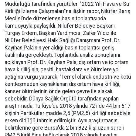
Müdürlüğü tarafından yürütülen "2022 Yılı Hava ve Su
Kirliliği İzleme Çalışmaları"na ilişkin rapor, Nilüfer Barış
Meclisi'nde düzenlenen basın toplantısında
kamuoyuyla paylaşıldı. Nilüfer Belediye Başkanı
Turgay Erdem, Başkan Yardımcısı Zafer Yıldız ile
Nilüfer Belediyesi Halk Sağlığı Danışmanı Prof. Dr.
Kayıhan Pala'nın yer aldığı basın toplantısı geniş
katılımla gerçekleşti. Toplantıda analiz sonuçlarını
açıklayan Prof. Dr. Kayıhan Pala, dış ortam ve iç ortam
hava kirliliğinin, çeşitli hastalıklara ve ölümlere yol
açtığına vurgu yaparak, “Temel olarak endüstri ve kötü
kentleşmeden kaynaklanan dış ortam hava kirliliği,
kanser ölümlerinin önde gelen çevre ile alakalı
sebebidir. Dünya Sağlık Örgütü tarafından yapılan
araştırmada, Türkiye'de 2018 yılında 72 ilde 44 bin 617
kişinin Partiküller madde 2,5 (PM2.5) kirliliği sebebiyle
erken öldüğü tahmin edilmiştir. Aynı araştırmanın
belirtilerine göre Bursa'da 2 bin 822 kişi uzun süreli
PM2.5 kirliliğine bağlı olarak 2018 yılında hayatını