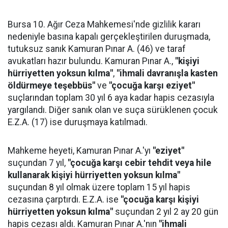
Bursa 10. Ağır Ceza Mahkemesi'nde gizlilik kararı
nedeniyle basına kapalı gerçekleştirilen duruşmada,
tutuksuz sanık Kamuran Pınar A. (46) ve taraf
avukatları hazır bulundu. Kamuran Pınar A.,
"kişiyi
hürriyetten yoksun kılma"
,
"ihmali davranışla kasten
öldürmeye teşebbüs"
ve
"çocuğa karşı eziyet"
suçlarından toplam 30 yıl 6 aya kadar hapis cezasıyla
yargılandı. Diğer sanık olan ve suça sürüklenen çocuk
E.Z.A. (17) ise duruşmaya katılmadı.
Mahkeme heyeti, Kamuran Pınar A.'yı
"eziyet"
suçundan 7 yıl,
"çocuğa karşı cebir tehdit veya hile
kullanarak kişiyi hürriyetten yoksun kılma"
suçundan 8 yıl olmak üzere toplam 15 yıl hapis
cezasına çarptırdı. E.Z.A. ise
"çocuğa karşı kişiyi
hürriyetten yoksun kılma"
suçundan 2 yıl 2 ay 20 gün
hapis cezası aldı. Kamuran Pınar A.'nın
"ihmali