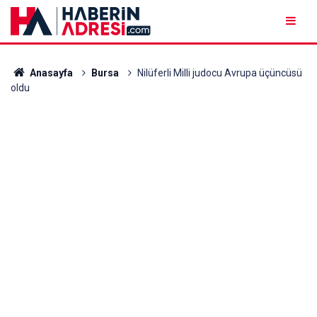
Anasayfa
Bursa
Nilüferli Milli judocu Avrupa üçüncüsü
oldu