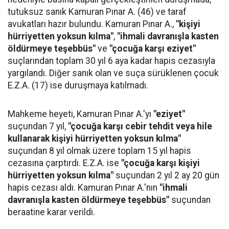
tutuksuz sanık Kamuran Pınar A. (46) ve taraf
avukatları hazır bulundu. Kamuran Pınar A.,
"kişiyi
hürriyetten yoksun kılma"
,
"ihmali davranışla kasten
öldürmeye teşebbüs"
ve
"çocuğa karşı eziyet"
suçlarından toplam 30 yıl 6 aya kadar hapis cezasıyla
yargılandı. Diğer sanık olan ve suça sürüklenen çocuk
E.Z.A. (17) ise duruşmaya katılmadı.
Mahkeme heyeti, Kamuran Pınar A.'yı
"eziyet"
suçundan 7 yıl,
"çocuğa karşı cebir tehdit veya hile
kullanarak kişiyi hürriyetten yoksun kılma"
suçundan 8 yıl olmak üzere toplam 15 yıl hapis
cezasına çarptırdı. E.Z.A. ise
"çocuğa karşı kişiyi
hürriyetten yoksun kılma"
suçundan 2 yıl 2 ay 20 gün
hapis cezası aldı. Kamuran Pınar A.'nın
"ihmali
davranışla kasten öldürmeye teşebbüs"
suçundan
beraatine karar verildi.