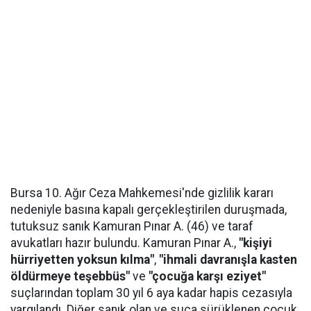
Bursa 10. Ağır Ceza Mahkemesi'nde gizlilik kararı
nedeniyle basına kapalı gerçekleştirilen duruşmada,
tutuksuz sanık Kamuran Pınar A. (46) ve taraf
avukatları hazır bulundu. Kamuran Pınar A.,
"kişiyi
hürriyetten yoksun kılma"
,
"ihmali davranışla kasten
öldürmeye teşebbüs"
ve
"çocuğa karşı eziyet"
suçlarından toplam 30 yıl 6 aya kadar hapis cezasıyla
yargılandı. Diğer sanık olan ve suça sürüklenen çocuk