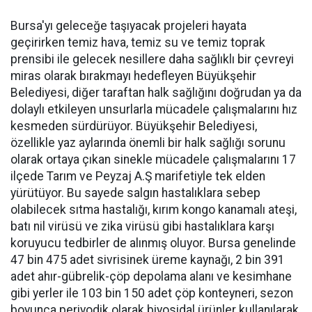
Bursa'yı geleceğe taşıyacak projeleri hayata
geçirirken temiz hava, temiz su ve temiz toprak
prensibi ile gelecek nesillere daha sağlıklı bir çevreyi
miras olarak bırakmayı hedefleyen Büyükşehir
Belediyesi, diğer taraftan halk sağlığını doğrudan ya da
dolaylı etkileyen unsurlarla mücadele çalışmalarını hız
kesmeden sürdürüyor. Büyükşehir Belediyesi,
özellikle yaz aylarında önemli bir halk sağlığı sorunu
olarak ortaya çıkan sinekle mücadele çalışmalarını 17
ilçede Tarım ve Peyzaj A.Ş marifetiyle tek elden
yürütüyor. Bu sayede salgın hastalıklara sebep
olabilecek sıtma hastalığı, kırım kongo kanamalı ateşi,
batı nil virüsü ve zika virüsü gibi hastalıklara karşı
koruyucu tedbirler de alınmış oluyor. Bursa genelinde
47 bin 475 adet sivrisinek üreme kaynağı, 2 bin 391
adet ahır-gübrelik-çöp depolama alanı ve kesimhane
gibi yerler ile 103 bin 150 adet çöp konteyneri, sezon
boyunca periyodik olarak biyosidal ürünler kullanılarak