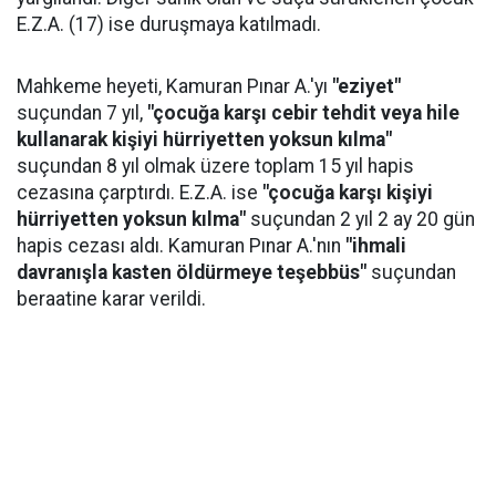
E.Z.A. (17) ise duruşmaya katılmadı.
Mahkeme heyeti, Kamuran Pınar A.'yı
"eziyet"
suçundan 7 yıl,
"çocuğa karşı cebir tehdit veya hile
kullanarak kişiyi hürriyetten yoksun kılma"
suçundan 8 yıl olmak üzere toplam 15 yıl hapis
cezasına çarptırdı. E.Z.A. ise
"çocuğa karşı kişiyi
hürriyetten yoksun kılma"
suçundan 2 yıl 2 ay 20 gün
hapis cezası aldı. Kamuran Pınar A.'nın
"ihmali
davranışla kasten öldürmeye teşebbüs"
suçundan
beraatine karar verildi.