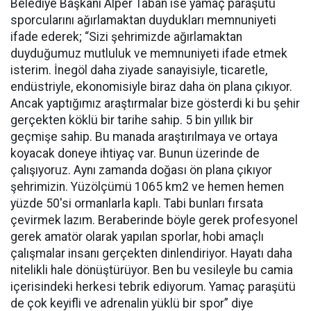
Belediye Başkanı Alper Taban ise yamaç paraşütü
sporcularını ağırlamaktan duydukları memnuniyeti
ifade ederek; “Sizi şehrimizde ağırlamaktan
duyduğumuz mutluluk ve memnuniyeti ifade etmek
isterim. İnegöl daha ziyade sanayisiyle, ticaretle,
endüstriyle, ekonomisiyle biraz daha ön plana çıkıyor.
Ancak yaptığımız araştırmalar bize gösterdi ki bu şehir
gerçekten köklü bir tarihe sahip. 5 bin yıllık bir
geçmişe sahip. Bu manada araştırılmaya ve ortaya
koyacak doneye ihtiyaç var. Bunun üzerinde de
çalışıyoruz. Aynı zamanda doğası ön plana çıkıyor
şehrimizin. Yüzölçümü 1065 km2 ve hemen hemen
yüzde 50'si ormanlarla kaplı. Tabi bunları fırsata
çevirmek lazım. Beraberinde böyle gerek profesyonel
gerek amatör olarak yapılan sporlar, hobi amaçlı
çalışmalar insanı gerçekten dinlendiriyor. Hayatı daha
nitelikli hale dönüştürüyor. Ben bu vesileyle bu camia
içerisindeki herkesi tebrik ediyorum. Yamaç paraşütü
de çok keyifli ve adrenalin yüklü bir spor” diye