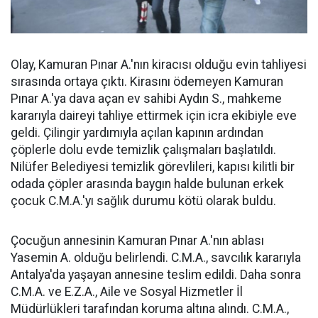
Olay, Kamuran Pınar A.'nın kiracısı olduğu evin tahliyesi
sırasında ortaya çıktı. Kirasını ödemeyen Kamuran
Pınar A.'ya dava açan ev sahibi Aydın S., mahkeme
kararıyla daireyi tahliye ettirmek için icra ekibiyle eve
geldi. Çilingir yardımıyla açılan kapının ardından
çöplerle dolu evde temizlik çalışmaları başlatıldı.
Nilüfer Belediyesi temizlik görevlileri, kapısı kilitli bir
odada çöpler arasında baygın halde bulunan erkek
çocuk C.M.A.'yı sağlık durumu kötü olarak buldu.
Çocuğun annesinin Kamuran Pınar A.'nın ablası
Yasemin A. olduğu belirlendi. C.M.A., savcılık kararıyla
Antalya'da yaşayan annesine teslim edildi. Daha sonra
C.M.A. ve E.Z.A., Aile ve Sosyal Hizmetler İl
Müdürlükleri tarafından koruma altına alındı. C.M.A.,