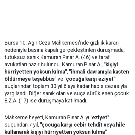
Bursa 10. Ağır Ceza Mahkemesi'nde gizlilik kararı
nedeniyle basına kapalı gerçekleştirilen duruşmada,
tutuksuz sanık Kamuran Pınar A. (46) ve taraf
avukatları hazır bulundu. Kamuran Pınar A.,
"kişiyi
hürriyetten yoksun kılma"
,
"ihmali davranışla kasten
öldürmeye teşebbüs"
ve
"çocuğa karşı eziyet"
suçlarından toplam 30 yıl 6 aya kadar hapis cezasıyla
yargılandı. Diğer sanık olan ve suça sürüklenen çocuk
E.Z.A. (17) ise duruşmaya katılmadı.
Mahkeme heyeti, Kamuran Pınar A.'yı
"eziyet"
suçundan 7 yıl,
"çocuğa karşı cebir tehdit veya hile
kullanarak kişiyi hürriyetten yoksun kılma"