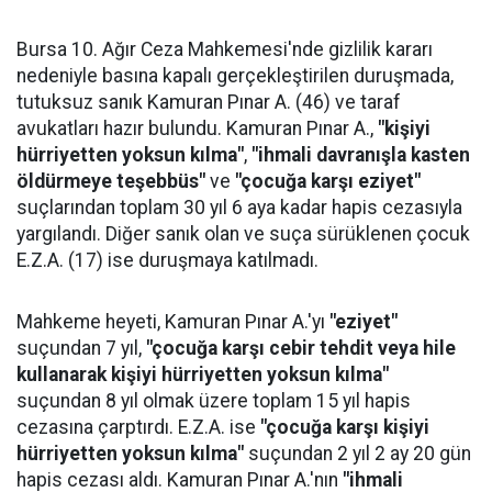
Bursa 10. Ağır Ceza Mahkemesi'nde gizlilik kararı
nedeniyle basına kapalı gerçekleştirilen duruşmada,
tutuksuz sanık Kamuran Pınar A. (46) ve taraf
avukatları hazır bulundu. Kamuran Pınar A.,
"kişiyi
hürriyetten yoksun kılma"
,
"ihmali davranışla kasten
öldürmeye teşebbüs"
ve
"çocuğa karşı eziyet"
suçlarından toplam 30 yıl 6 aya kadar hapis cezasıyla
yargılandı. Diğer sanık olan ve suça sürüklenen çocuk
E.Z.A. (17) ise duruşmaya katılmadı.
Mahkeme heyeti, Kamuran Pınar A.'yı
"eziyet"
suçundan 7 yıl,
"çocuğa karşı cebir tehdit veya hile
kullanarak kişiyi hürriyetten yoksun kılma"
suçundan 8 yıl olmak üzere toplam 15 yıl hapis
cezasına çarptırdı. E.Z.A. ise
"çocuğa karşı kişiyi
hürriyetten yoksun kılma"
suçundan 2 yıl 2 ay 20 gün
hapis cezası aldı. Kamuran Pınar A.'nın
"ihmali