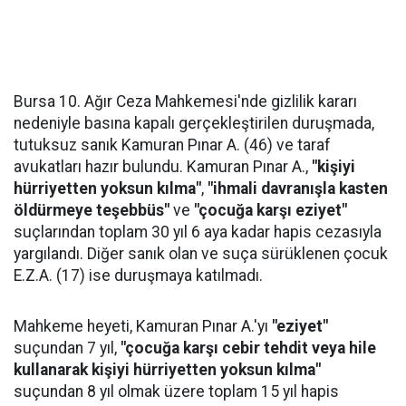
Bursa 10. Ağır Ceza Mahkemesi'nde gizlilik kararı
nedeniyle basına kapalı gerçekleştirilen duruşmada,
tutuksuz sanık Kamuran Pınar A. (46) ve taraf
avukatları hazır bulundu. Kamuran Pınar A.,
"kişiyi
hürriyetten yoksun kılma"
,
"ihmali davranışla kasten
öldürmeye teşebbüs"
ve
"çocuğa karşı eziyet"
suçlarından toplam 30 yıl 6 aya kadar hapis cezasıyla
yargılandı. Diğer sanık olan ve suça sürüklenen çocuk
E.Z.A. (17) ise duruşmaya katılmadı.
Mahkeme heyeti, Kamuran Pınar A.'yı
"eziyet"
suçundan 7 yıl,
"çocuğa karşı cebir tehdit veya hile
kullanarak kişiyi hürriyetten yoksun kılma"
suçundan 8 yıl olmak üzere toplam 15 yıl hapis