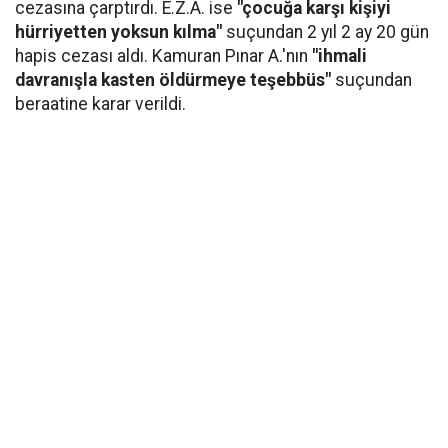
cezasına çarptırdı. E.Z.A. ise
"çocuğa karşı kişiyi
hürriyetten yoksun kılma"
suçundan 2 yıl 2 ay 20 gün
hapis cezası aldı. Kamuran Pınar A.'nın
"ihmali
davranışla kasten öldürmeye teşebbüs"
suçundan
beraatine karar verildi.