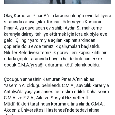
Olay, Kamuran Pınar A.'nın kiracısı olduğu evin tahliyesi
sırasında ortaya çıktı. Kirasını ödemeyen Kamuran
Pınar A.'ya dava açan ev sahibi Aydın S., mahkeme
kararıyla daireyi tahliye ettirmek için icra ekibiyle eve
geldi. Çilingir yardımıyla açılan kapının ardından
çöplerle dolu evde temizlik çalışmaları başlatıldı.
Nilüfer Belediyesi temizlik görevlileri, kapısı kilitli bir
odada çöpler arasında baygın halde bulunan erkek
çocuk C.M.A.'yı sağlık durumu kötü olarak buldu.
Çocuğun annesinin Kamuran Pınar A.'nın ablası
Yasemin A. olduğu belirlendi. C.M.A., savcılık kararıyla
Antalya'da yaşayan annesine teslim edildi. Daha sonra
C.M.A. ve E.Z.A., Aile ve Sosyal Hizmetler İl
Müdürlükleri tarafından koruma altına alındı. C.M.A.,
Akdeniz Üniversitesi Hastanesi'nde tedavi altına