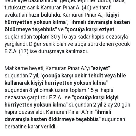
nedeniyle basına kapalı gerçekleştirilen duruşmada,
tutuksuz sanık Kamuran Pınar A. (46) ve taraf
avukatları hazır bulundu. Kamuran Pınar A.,
"kişiyi
hürriyetten yoksun kılma"
,
"ihmali davranışla kasten
öldürmeye teşebbüs"
ve
"çocuğa karşı eziyet"
suçlarından toplam 30 yıl 6 aya kadar hapis cezasıyla
yargılandı. Diğer sanık olan ve suça sürüklenen çocuk
E.Z.A. (17) ise duruşmaya katılmadı.
Mahkeme heyeti, Kamuran Pınar A.'yı
"eziyet"
suçundan 7 yıl,
"çocuğa karşı cebir tehdit veya hile
kullanarak kişiyi hürriyetten yoksun kılma"
suçundan 8 yıl olmak üzere toplam 15 yıl hapis
cezasına çarptırdı. E.Z.A. ise
"çocuğa karşı kişiyi
hürriyetten yoksun kılma"
suçundan 2 yıl 2 ay 20 gün
hapis cezası aldı. Kamuran Pınar A.'nın
"ihmali
davranışla kasten öldürmeye teşebbüs"
suçundan
beraatine karar verildi.