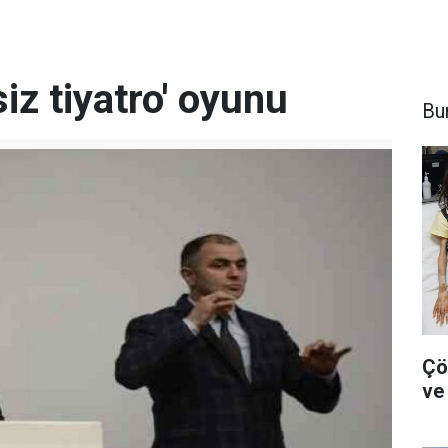
siz tiyatro' oyunu
Bu
Çö
ve