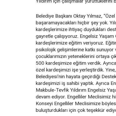
Yıldırım için çalışmalar yürüttüklerini be
Belediye Başkanı Oktay Yılmaz, “Özel 
başaramayacakları hiçbir şey yok. Yıld
kardeşlerimize ihtiyaç duydukları de
gayretle çalışıyoruz. Engelsiz Yaşam
kardeşlerimize eğitim veriyoruz. Eğitim
psikolojik gelişimlerine katkı sunuyor 
çocuklarımızın yeteneklerini ortaya çık
500 kardeşimize eğitim verdik. Ayrıca
özel kardeşimizi işe yerleştirdik. Yine
Belediyesi'nin hayata geçirdiği Deste
kardeşimizi iş sahibi yaptık. Ayrıca E
Makbule-Tevfik Yıldırım Engelsiz Yaş
devam ediyor. Engelliler Meclisimiz hiç
Konseyi Engelliler Meclisimize böylesi
buluşturdukları için çok teşekkür edi