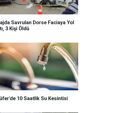
rajda Savrulan Dorse Faciaya Yol
ı, 3 Kişi Öldü
lüfer'de 10 Saatlik Su Kesintisi