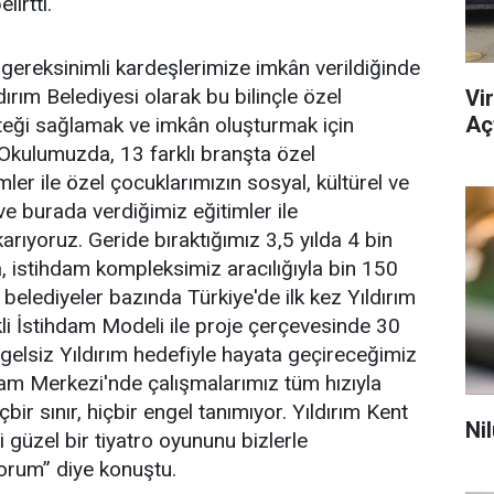
lirtti.
gereksinimli kardeşlerimize imkân verildiğinde
ırım Belediyesi olarak bu bilinçle özel
Vi
Açt
steği sağlamak ve imkân oluşturmak için
 Okulumuzda, 13 farklı branşta özel
ler ile özel çocuklarımızın sosyal, kültürel ve
ve burada verdiğimiz eğitimler ile
arıyoruz. Geride bıraktığımız 3,5 yılda 4 bin
, istihdam kompleksimiz aracılığıyla bin 150
, belediyeler bazında Türkiye'de ilk kez Yıldırım
kli İstihdam Modeli ile proje çerçevesinde 30
ngelsiz Yıldırım hedefiyle hayata geçireceğimiz
am Merkezi'nde çalışmalarımız tüm hızıyla
bir sınır, hiçbir engel tanımıyor. Yıldırım Kent
Ni
 güzel bir tiyatro oyununu bizlerle
yorum” diye konuştu.