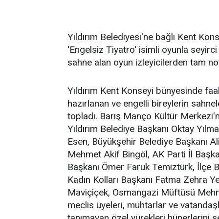
Yıldırım Belediyesi'ne bağlı Kent Kons
‘Engelsiz Tiyatro' isimli oyunla seyir
sahne alan oyun izleyicilerden tam not
Yıldırım Kent Konseyi bünyesinde faali
hazırlanan ve engelli bireylerin sahne
topladı. Barış Manço Kültür Merkezi'nd
Yıldırım Belediye Başkanı Oktay Yılma
Esen, Büyükşehir Belediye Başkanı Al
Mehmet Akif Bingöl, AK Parti İl Başkan
Başkanı Ömer Faruk Temiztürk, İlçe 
Kadın Kolları Başkanı Fatma Zehra Yek
Maviçiçek, Osmangazi Müftüsü Mehmet 
meclis üyeleri, muhtarlar ve vatandaşla
tanımayan özel yürekleri hünerlerini se