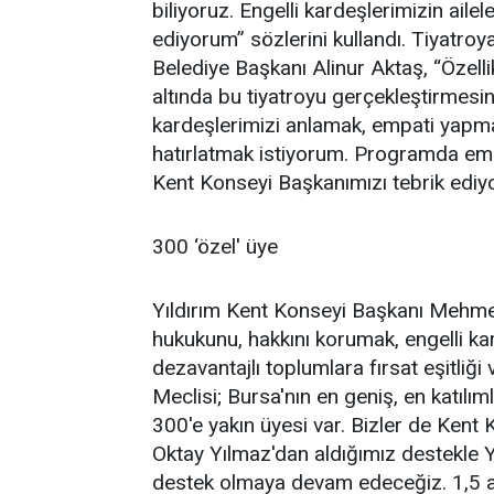
biliyoruz. Engelli kardeşlerimizin ailel
ediyorum” sözlerini kullandı. Tiyatro
Belediye Başkanı Alinur Aktaş, “Özellik
altında bu tiyatroyu gerçekleştirmesi
kardeşlerimizi anlamak, empati yapma
hatırlatmak istiyorum. Programda eme
Kent Konseyi Başkanımızı tebrik ediy
300 ‘özel' üye
Yıldırım Kent Konseyi Başkanı Mehmet 
hukukunu, hakkını korumak, engelli kar
dezavantajlı toplumlara fırsat eşitliğ
Meclisi; Bursa'nın en geniş, en katılıml
300'e yakın üyesi var. Bizler de Kent
Oktay Yılmaz'dan aldığımız destekle Yı
destek olmaya devam edeceğiz. 1,5 ay