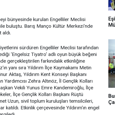
Eşi
eyi bünyesinde kurulan Engelliler Meclisi
Mü
ci ile buluştu. Barış Manço Kültür Merkezi'nde
 aldı.
yetlerini sürdüren Engelliler Meclisi tarafından
lediği ‘Engelsiz Tiyatro' adlı oyun büyük beğeni
e gerçekleştirilen farkındalık etkinliğine
z'ın yanı sıra Yıldırım İlçe Kaymakamı Metin
inur Aktaş, Yıldırım Kent Konseyi Başkanı
 Yardımcısı Zehra Altınöz, İl Gençlik Kolları
Başkan Vekili Yunus Emre Kandemiroğlu, İlçe
eler, İlçe Gençlik Kolları Başkanı Rüştü
Bu
Uzun, sivil toplum kuruluşları temsilcileri,
Ça
r katıldı. Etkinlik çerçevesinde Yıldırım'ın engel
rgiledi.