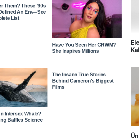
Ele
Ka
Ün