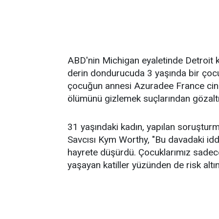
ABD'nin Michigan eyaletinde Detroit k
derin dondurucuda 3 yaşında bir çocu
çocuğun annesi Azuradee France cinaye
ölümünü gizlemek suçlarından gözaltın
31 yaşındaki kadın, yapılan soruştur
Savcısı Kym Worthy, "Bu davadaki iddi
hayrete düşürdü. Çocuklarımız sadece s
yaşayan katiller yüzünden de risk alt