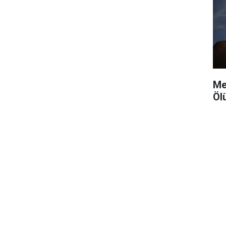
Me
Öl