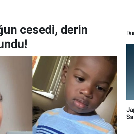
ğun cesedi, derin
Dü
undu!
Ja
Sa