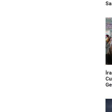
Sa
İr
Cu
Ge