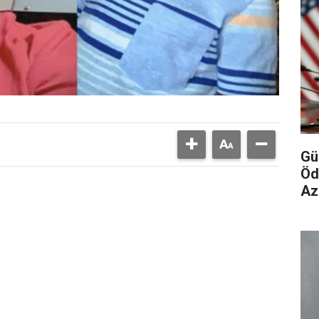
Gü
Öd
Az