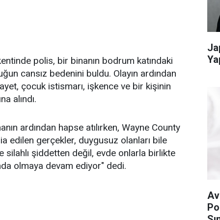
Ja
Ya
entinde polis, bir binanın bodrum katındaki
ğun cansız bedenini buldu. Olayın ardından
t, çocuk istismarı, işkence ve bir kişinin
a alındı.
manın ardından hapse atılırken, Wayne County
a edilen gerçekler, duygusuz olanları bile
ilahlı şiddetten değil, evde onlarla birlikte
ında olmaya devam ediyor" dedi.
Av
Po
Sın