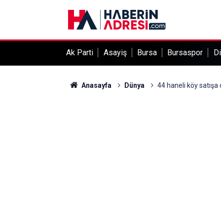
Ak Parti
Asayiş
Bursa
Bursaspor
Di
Anasayfa
Dünya
44 haneli köy satışa ç