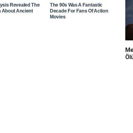
Me
Öl