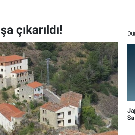
şa çıkarıldı!
Dü
Ja
Sa