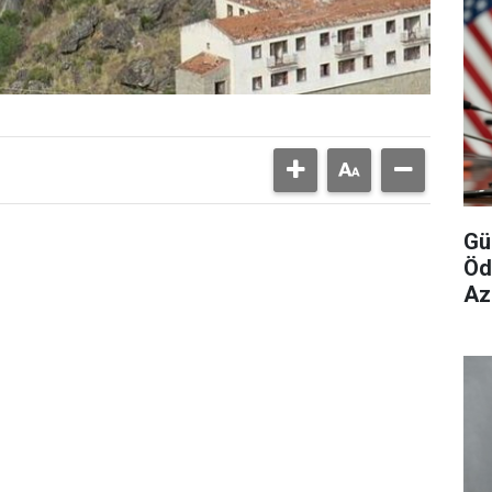
Gü
Öd
Az