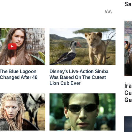
Sa
İr
Cu
Ge