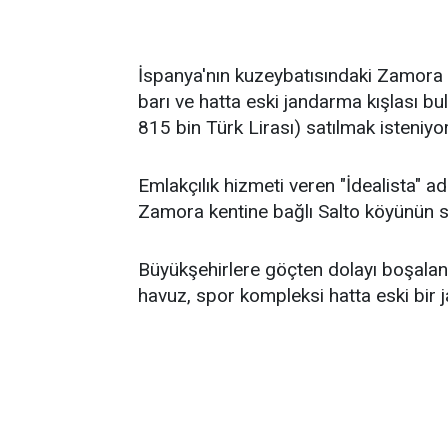
İspanya'nın kuzeybatısındaki Zamora ken
barı ve hatta eski jandarma kışlası bu
815 bin Türk Lirası) satılmak isteniyor
Emlakçılık hizmeti veren "İdealista" adlı
Zamora kentine bağlı Salto köyünün sa
Büyükşehirlere göçten dolayı boşalan kö
havuz, spor kompleksi hatta eski bir j