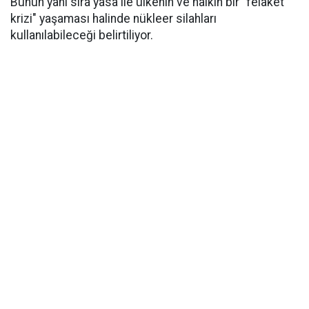
Bunun yanı sıra yasa ile ülkenin ve halkın bir "felaket
krizi" yaşaması halinde nükleer silahları
kullanılabileceği belirtiliyor.