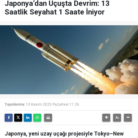
Japonya’dan Uçuşta Devrim: 13
Saatlik Seyahat 1 Saate İniyor
Yayınlanma:
10 Kasım 2025 Pazartesi 11:26
Japonya, yeni uzay uçağı projesiyle Tokyo–New