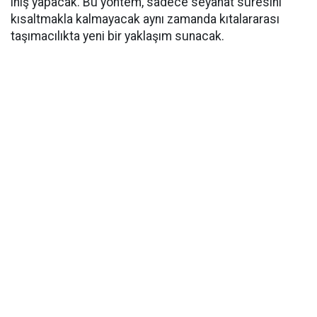
iniş yapacak. Bu yöntem, sadece seyahat süresini
kısaltmakla kalmayacak aynı zamanda kıtalararası
taşımacılıkta yeni bir yaklaşım sunacak.