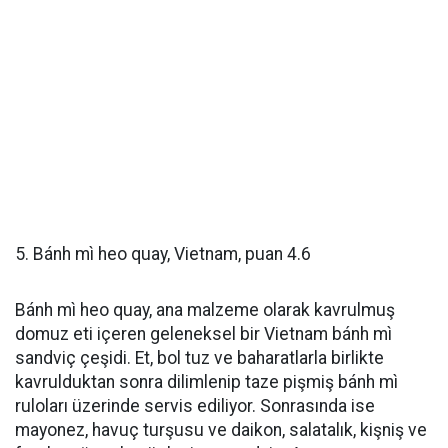
5. Bánh mì heo quay, Vietnam, puan 4.6
Bánh mì heo quay, ana malzeme olarak kavrulmuş
domuz eti içeren geleneksel bir Vietnam bánh mì
sandviç çeşidi. Et, bol tuz ve baharatlarla birlikte
kavrulduktan sonra dilimlenip taze pişmiş bánh mì
ruloları üzerinde servis ediliyor. Sonrasında ise
mayonez, havuç turşusu ve daikon, salatalık, kişniş ve