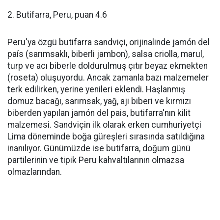
2. Butifarra, Peru, puan 4.6
Peru'ya özgü butifarra sandviçi, orijinalinde jamón del
país (sarımsaklı, biberli jambon), salsa criolla, marul,
turp ve acı biberle doldurulmuş çıtır beyaz ekmekten
(roseta) oluşuyordu. Ancak zamanla bazı malzemeler
terk edilirken, yerine yenileri eklendi. Haşlanmış
domuz bacağı, sarımsak, yağ, aji biberi ve kırmızı
biberden yapılan jamón del pais, butifarra'nın kilit
malzemesi. Sandviçin ilk olarak erken cumhuriyetçi
Lima döneminde boğa güreşleri sırasında satıldığına
inanılıyor. Günümüzde ise butifarra, doğum günü
partilerinin ve tipik Peru kahvaltılarının olmazsa
olmazlarından.