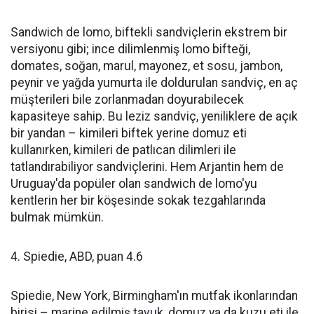
Sandwich de lomo, biftekli sandviçlerin ekstrem bir
versiyonu gibi; ince dilimlenmiş lomo bifteği,
domates, soğan, marul, mayonez, et sosu, jambon,
peynir ve yağda yumurta ile doldurulan sandviç, en aç
müşterileri bile zorlanmadan doyurabilecek
kapasiteye sahip. Bu leziz sandviç, yeniliklere de açık
bir yandan – kimileri biftek yerine domuz eti
kullanırken, kimileri de patlıcan dilimleri ile
tatlandırabiliyor sandviçlerini. Hem Arjantin hem de
Uruguay'da popüler olan sandwich de lomo'yu
kentlerin her bir köşesinde sokak tezgahlarında
bulmak mümkün.
4. Spiedie, ABD, puan 4.6
Spiedie, New York, Birmingham'ın mutfak ikonlarından
birisi – marine edilmiş tavuk, domuz ya da kuzu eti ile