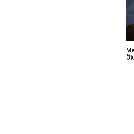
Me
Öl