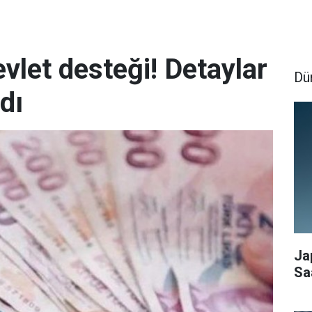
evlet desteği! Detaylar
Dü
dı
Ja
Sa