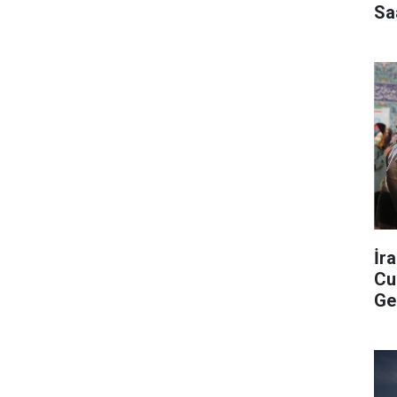
Sa
İr
Cu
Ge