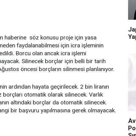
Ja
Ya
in haberine söz konusu proje için yasa
meden faydalanabilmesi için icra işleminin
dildi. Borcu olan ancak icra işlemi
cak. Silinecek borçlar için belli bir tarih
Ağustos öncesi borçların silinmesi planlanıyor.
ardından hayata geçirilecek. 2 bin liranın
z borçları otomatik olarak silinecek. Varlık
anın altındaki borçlar da otomatik silinecek.
angi bir başvuru yapılmasına gerek olmayacak.
Av
Po
Sın