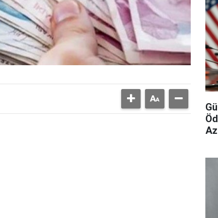
Gü
Öd
Az