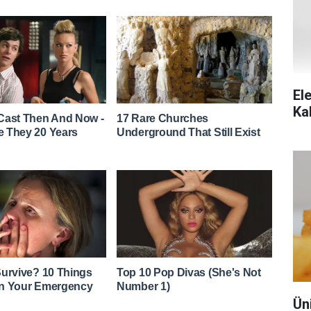
Ele
Ka
Ün