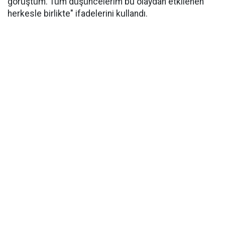
görüştüm. Tüm düşüncelerim bu olaydan etkilenen
herkesle birlikte" ifadelerini kullandı.