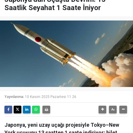
Saatlik Seyahat 1 Saate İniyor
Yayınlanma:
10 Kasım 2025 Pazartesi 11:26
Japonya, yeni uzay uçağı projesiyle Tokyo–New
York uçuşunu 13 saatten 1 saate indiriyor; bilet