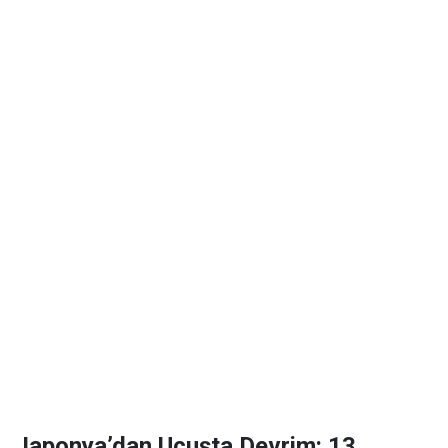
Japonya’dan Uçuşta Devrim: 13