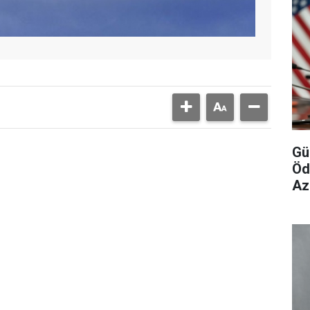
Gü
Öd
Az