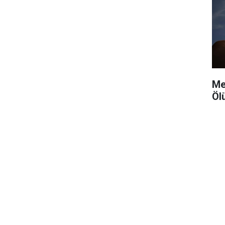
Me
Öl