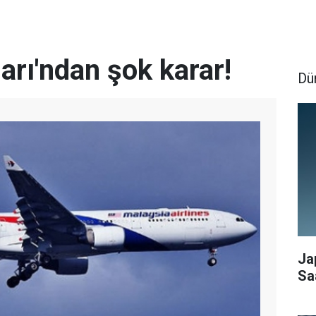
rı'ndan şok karar!
Dü
Ja
Sa