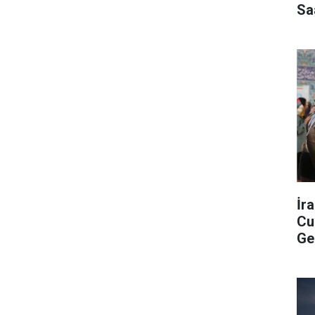
Sa
İr
Cu
Ge