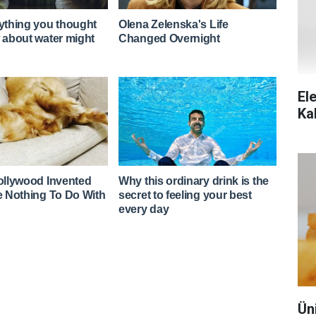
Ele
Ka
Ün