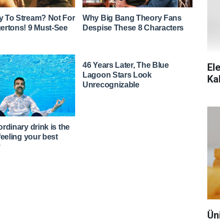
Ele
Ka
Ün