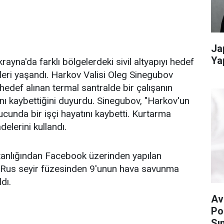
Ja
Ya
yna'da farklı bölgelerdeki sivil altyapıyı hedef
tileri yaşandı. Harkov Valisi Oleg Sinegubov
edef alınan termal santralde bir çalışanın
ını kaybettiğini duyurdu. Sinegubov, "Harkov'un
onucunda bir işçi hayatını kaybetti. Kurtarma
elerini kullandı.
anlığından Facebook üzerinden yapılan
1 Rus seyir füzesinden 9'unun hava savunma
dı.
Av
Po
Sın