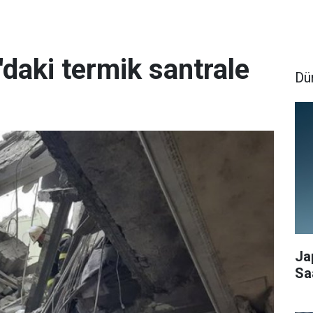
daki termik santrale
Dü
Ja
Sa