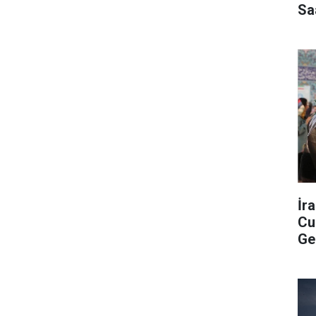
Sa
İr
Cu
Ge