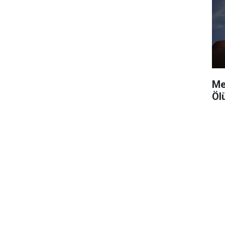
Me
Öl