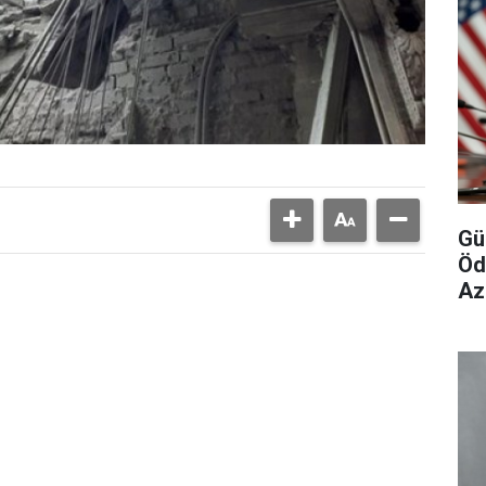
Gü
Öd
Az