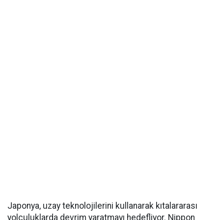
Japonya, uzay teknolojilerini kullanarak kıtalararası
yolculuklarda devrim yaratmayı hedefliyor. Nippon