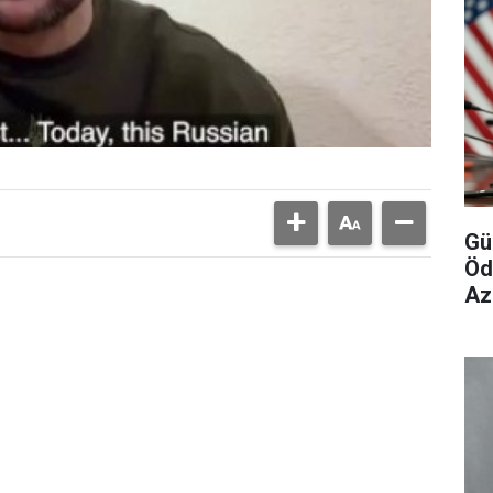
Gü
Öd
Az