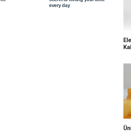
Ele
Ka
Ün