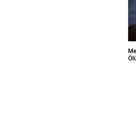
Me
Öl