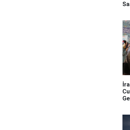
Sa
İr
Cu
Ge