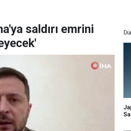
a'ya saldırı emrini
Dü
eyecek'
Ja
Sa