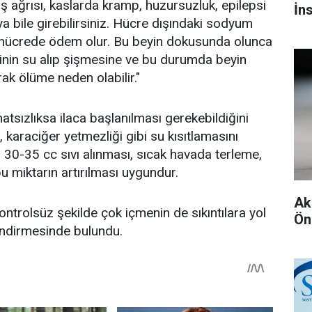
ş ağrısı, kaslarda kramp, huzursuzluk, epilepsi
İn
ya bile girebilirsiniz. Hücre dışındaki sodyum
ve hücrede ödem olur. Bu beyin dokusunda olunca
inin su alıp şişmesine ve bu durumda beyin
ak ölüme neden olabilir."
atsızlıksa ilaca başlanılması gerekebildiğini
 karaciğer yetmezliği gibi su kısıtlamasını
 30-35 cc sıvı alınması, sıcak havada terleme,
u miktarın artırılması uygundur.
Ak
ntrolsüz şekilde çok içmenin de sıkıntılara yol
Ön
endirmesinde bulundu.