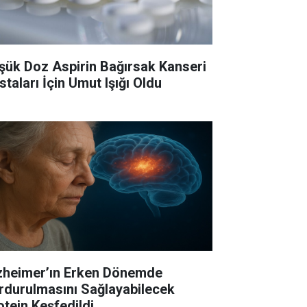
şük Doz Aspirin Bağırsak Kanseri
staları İçin Umut Işığı Oldu
zheimer’ın Erken Dönemde
rdurulmasını Sağlayabilecek
otein Keşfedildi