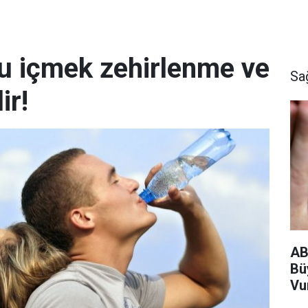
su içmek zehirlenme ve
Sa
ir!
AB
Bü
Vu