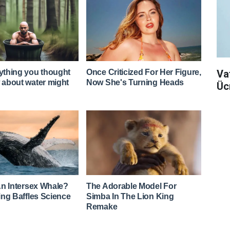
Va
Üc