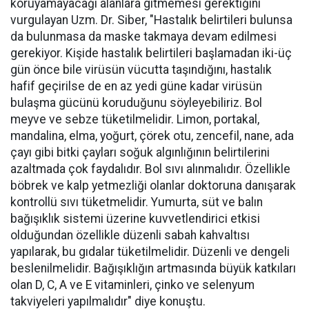
koruyamayacağı alanlara gitmemesi gerektiğini
vurgulayan Uzm. Dr. Siber, "Hastalık belirtileri bulunsa
da bulunmasa da maske takmaya devam edilmesi
gerekiyor. Kişide hastalık belirtileri başlamadan iki-üç
gün önce bile virüsün vücutta taşındığını, hastalık
hafif geçirilse de en az yedi güne kadar virüsün
bulaşma gücünü koruduğunu söyleyebiliriz. Bol
meyve ve sebze tüketilmelidir. Limon, portakal,
mandalina, elma, yoğurt, çörek otu, zencefil, nane, ada
çayı gibi bitki çayları soğuk algınlığının belirtilerini
azaltmada çok faydalıdır. Bol sıvı alınmalıdır. Özellikle
böbrek ve kalp yetmezliği olanlar doktoruna danışarak
kontrollü sıvı tüketmelidir. Yumurta, süt ve balın
bağışıklık sistemi üzerine kuvvetlendirici etkisi
olduğundan özellikle düzenli sabah kahvaltısı
yapılarak, bu gıdalar tüketilmelidir. Düzenli ve dengeli
beslenilmelidir. Bağışıklığın artmasında büyük katkıları
olan D, C, A ve E vitaminleri, çinko ve selenyum
takviyeleri yapılmalıdır" diye konuştu.