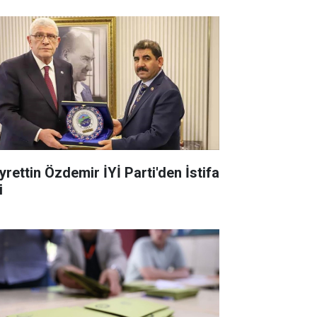
yrettin Özdemir İYİ Parti'den İstifa
i