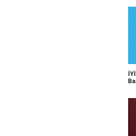
İY
Ba