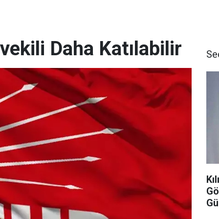
ekili Daha Katılabilir
Se
Kı
Gö
Gü