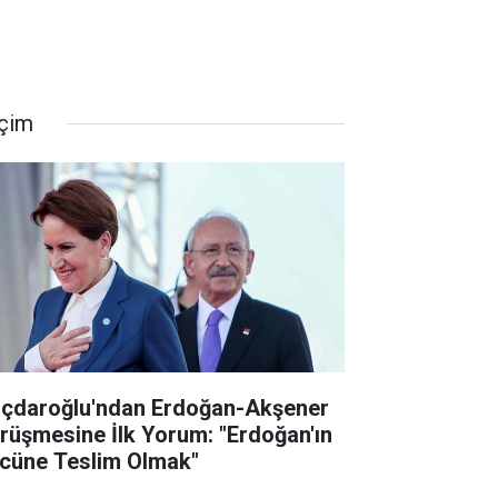
çim
lıçdaroğlu'ndan Erdoğan-Akşener
rüşmesine İlk Yorum: "Erdoğan'ın
cüne Teslim Olmak"