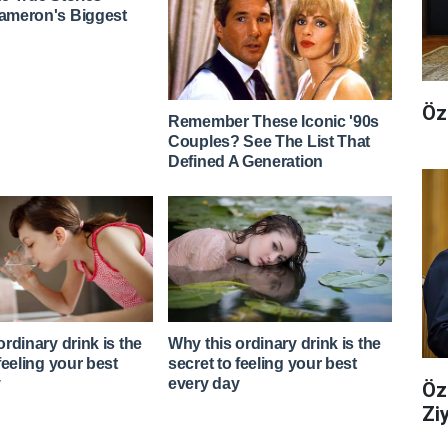
Öz
Öz
Zi