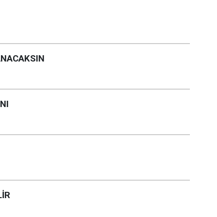
ANACAKSIN
NI
LİR