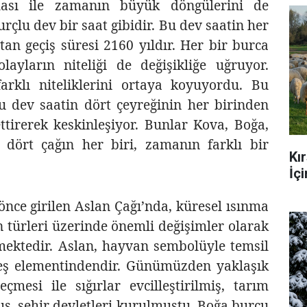
ması ile zamanın büyük döngülerini de
urçlu dev bir saat gibidir. Bu dev saatin her
tan geçiş süresi 2160 yıldır. Her bir burca
layların niteliği de
değişikliğe uğruyor.
arklı niteliklerini ortaya koyuyordu. Bu
lu dev saatin dört çeyreğinin her birinden
ettirerek keskinleşiyor. Bunlar Kova, Boğa,
 dört çağın her biri, zamanın farklı bir
Kı
İç
nce girilen Aslan Çağı’nda, küresel ısınma
n türleri üzerinde önemli değişimler olarak
mektedir. Aslan, hayvan sembolüyle temsil
ateş elementindendir. Günümüzden yaklaşık
mesi ile sığırlar evcilleştirilmiş, tarım
ış, şehir devletleri kurulmuştu. Boğa burcu