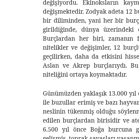
değişiyordu. Ekinoksların kay
değişmektedir. Zodyak adeta 12
b
bir diliminden, yani her bir burç
girildiğinde, dünya üzerindeki o
Burçlardan her biri, zamanın f
nitelikler ve değişimler, 12 burç
geçilirken, daha da etkisini hiss
Aslan ve Akrep burçlarıydı. Bu
niteliğini ortaya koymaktadır.
Günümüzden yaklaşık 13.000 yıl ö
ile buzullar erimiş ve bazı hayva
neslinin tükenmiş olduğu söylen
edilen burçlardan birisidir ve 
6.500 yıl önce Boğa burcuna geç
gelişmiş, toprak savaşları yaşanm