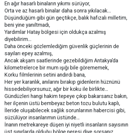
En ağır hasarlı binaların yıkımı sürüyor,
Orta ve az hasarlı binalar daha sonra yıkılacak...
Düşündüğüm gibi gün geçtikçe, balık hafızalı milletim,
beni yine yanıltmadı,
Yardımlar Hatay bölgesi için oldukça azalmış
diyebilirim...
Daha önceki gözlemlediğim güvenlik güçlerinin de
sayıları epey azalmış,
Ancak akşam saatlerinde gezebildiğim Antakya’da
kilometrelerce bir mum ışığı bile görememek,
Korku filmlerinin setini andırdı bana,
Her yer karanlık, anılarını bırakıp gidenlerin hüznünü
hissedebiliyorsunuz, ağır bir koku ile birlikte…
Gündüzleri hangi hakim tepeye çıkıp bakarsanız bakın,
her ilçenin üstü bembeyaz beton tozu bulutu kaplı,
İleride oluşabilecek sağlık sorunlarının habercisi gibi,
süzülüyor insanlarımın üstünde…
İnanın metrekareye düşen iyi niyetli insanların sayısının
üst sınırlarda olduğu bölge neresi diye sorsanız,