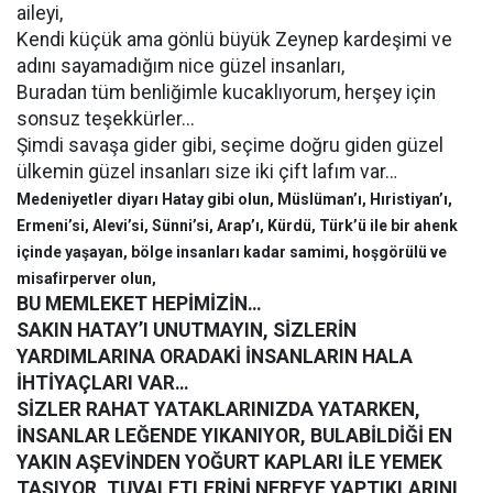
aileyi,
Kendi küçük ama gönlü büyük Zeynep kardeşimi ve
adını sayamadığım nice güzel insanları,
Buradan tüm benliğimle kucaklıyorum, herşey için
sonsuz teşekkürler...
Şimdi savaşa gider gibi, seçime doğru giden güzel
ülkemin güzel insanları size iki çift lafım var…
Medeniyetler diyarı Hatay gibi olun, Müslüman’ı, Hıristiyan’ı,
Ermeni’si, Alevi’si, Sünni’si, Arap’ı, Kürdü, Türk’ü ile bir ahenk
içinde yaşayan, bölge insanları kadar samimi, hoşgörülü ve
misafirperver olun,
BU MEMLEKET HEPİMİZİN…
SAKIN HATAY’I UNUTMAYIN, SİZLERİN
YARDIMLARINA ORADAKİ İNSANLARIN HALA
İHTİYAÇLARI VAR…
SİZLER RAHAT YATAKLARINIZDA YATARKEN,
İNSANLAR LEĞENDE YIKANIYOR, BULABİLDİĞİ EN
YAKIN AŞEVİNDEN YOĞURT KAPLARI İLE YEMEK
TAŞIYOR, TUVALETLERİNİ NEREYE YAPTIKLARINI