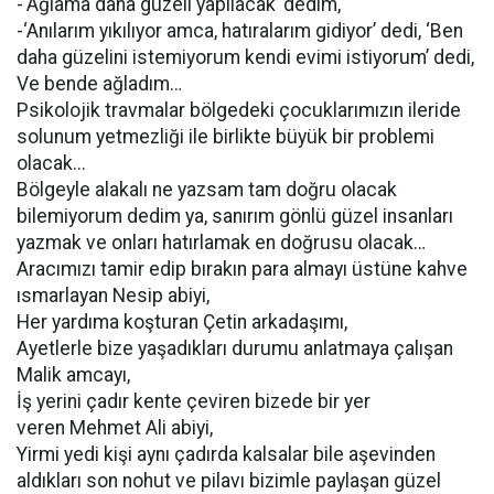
-‘Ağlama daha güzeli yapılacak’ dedim,
-‘Anılarım yıkılıyor amca, hatıralarım gidiyor’ dedi, ‘Ben
daha güzelini istemiyorum kendi evimi istiyorum’ dedi,
Ve bende ağladım…
Psikolojik travmalar bölgedeki çocuklarımızın ileride
solunum yetmezliği ile birlikte büyük bir problemi
olacak...
Bölgeyle alakalı ne yazsam tam doğru olacak
bilemiyorum dedim ya, sanırım gönlü güzel insanları
yazmak ve onları hatırlamak en doğrusu olacak…
Aracımızı tamir edip bırakın para almayı üstüne kahve
ısmarlayan Nesip abiyi,
Her yardıma koşturan Çetin arkadaşımı,
Ayetlerle bize yaşadıkları durumu anlatmaya çalışan
Malik amcayı,
İş yerini çadır kente çeviren bizede bir yer
veren Mehmet Ali abiyi,
Yirmi yedi kişi aynı çadırda kalsalar bile aşevinden
aldıkları son nohut ve pilavı bizimle paylaşan güzel