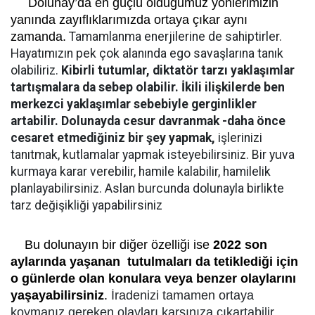
Dolunay’da en güçlü olduğumuz yönlerimizin
yanında zayıflıklarımızda ortaya çıkar aynı
zamanda.
Tamamlanma enerjilerine de sahiptirler.
Hayatımızın pek çok alanında ego savaşlarına tanık
olabiliriz.
Kibirli tutumlar, diktatör tarzı yaklaşımlar
tartışmalara da sebep olabilir. İkili ilişkilerde ben
merkezci yaklaşımlar sebebiyle gerginlikler
artabilir. Dolunayda cesur davranmak -daha önce
cesaret etmediğiniz bir şey yapmak,
işlerinizi
tanıtmak, kutlamalar yapmak isteyebilirsiniz. Bir yuva
kurmaya karar verebilir, hamile kalabilir, hamilelik
planlayabilirsiniz. Aslan burcunda dolunayla birlikte
tarz değişikliği yapabilirsiniz
Bu dolunayın bir diğer özelliği ise
2022 son
aylarında yaşanan tutulmaları da tetiklediği için
o günlerde olan konulara veya benzer olaylarını
yaşayabilirsiniz
.
İradenizi tamamen ortaya
koymanız gereken olayları karşınıza çıkartabilir.