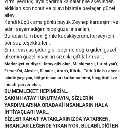
Yirmi yedi kişi aynı çadırda kalsalar bile aşevinden
aldıkları son nohut ve pilavı bizimle paylaşan güzel
aileyi,
Kendi küçük ama gönlü büyük Zeynep kardeşimi ve
adını sayamadığım nice güzel insanları,
Buradan tüm benliğimle kucaklıyorum, herşey için
sonsuz teşekkürler...
Şimdi savaşa gider gibi, seçime doğru giden güzel
ülkemin güzel insanları size iki çift lafım var…
Medeniyetler diyarı Hatay gibi olun, Müslüman’ı, Hıristiyan’ı,
Ermeni’si, Alevi’si, Sünni’si, Arap’ı, Kürdü, Türk’ü ile bir ahenk
içinde yaşayan, bölge insanları kadar samimi, hoşgörülü ve
misafirperver olun,
BU MEMLEKET HEPİMİZİN…
SAKIN HATAY’I UNUTMAYIN, SİZLERİN
YARDIMLARINA ORADAKİ İNSANLARIN HALA
İHTİYAÇLARI VAR…
SİZLER RAHAT YATAKLARINIZDA YATARKEN,
İNSANLAR LEĞENDE YIKANIYOR, BULABİLDİĞİ EN