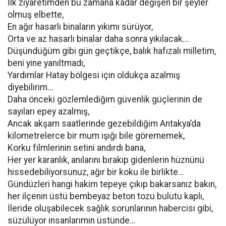
İlk ziyaretimden bu zamana kadar değişen bir şeyler
olmuş elbette,
En ağır hasarlı binaların yıkımı sürüyor,
Orta ve az hasarlı binalar daha sonra yıkılacak...
Düşündüğüm gibi gün geçtikçe, balık hafızalı milletim,
beni yine yanıltmadı,
Yardımlar Hatay bölgesi için oldukça azalmış
diyebilirim...
Daha önceki gözlemlediğim güvenlik güçlerinin de
sayıları epey azalmış,
Ancak akşam saatlerinde gezebildiğim Antakya’da
kilometrelerce bir mum ışığı bile görememek,
Korku filmlerinin setini andırdı bana,
Her yer karanlık, anılarını bırakıp gidenlerin hüznünü
hissedebiliyorsunuz, ağır bir koku ile birlikte…
Gündüzleri hangi hakim tepeye çıkıp bakarsanız bakın,
her ilçenin üstü bembeyaz beton tozu bulutu kaplı,
İleride oluşabilecek sağlık sorunlarının habercisi gibi,
süzülüyor insanlarımın üstünde…