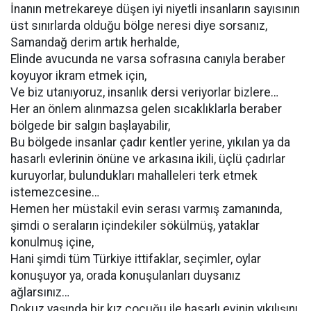
İnanın metrekareye düşen iyi niyetli insanların sayısının
üst sınırlarda olduğu bölge neresi diye sorsanız,
Samandağ derim artık herhalde,
Elinde avucunda ne varsa sofrasına canıyla beraber
koyuyor ikram etmek için,
Ve biz utanıyoruz, insanlık dersi veriyorlar bizlere…
Her an önlem alınmazsa gelen sıcaklıklarla beraber
bölgede bir salgın başlayabilir,
Bu bölgede insanlar çadır kentler yerine, yıkılan ya da
hasarlı evlerinin önüne ve arkasına ikili, üçlü çadırlar
kuruyorlar, bulundukları mahalleleri terk etmek
istemezcesine…
Hemen her müstakil evin serası varmış zamanında,
şimdi o seraların içindekiler sökülmüş, yataklar
konulmuş içine,
Hani şimdi tüm Türkiye ittifaklar, seçimler, oylar
konuşuyor ya, orada konuşulanları duysanız
ağlarsınız…
Dokuz yaşında bir kız çocuğu ile hasarlı evinin yıkılışını