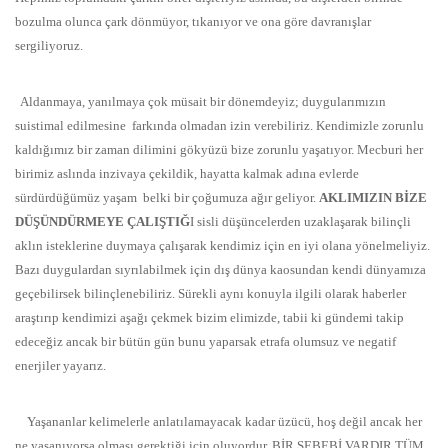
bozulma olunca çark dönmüyor, tıkanıyor ve ona göre davranışlar
sergiliyoruz.
Aldanmaya, yanılmaya çok müsait bir dönemdeyiz; duygularımızın
suistimal edilmesine farkında olmadan izin verebiliriz. Kendimizle zorunlu
kaldığımız bir zaman dilimini gökyüzü bize zorunlu yaşatıyor. Mecburi her
birimiz aslında inzivaya çekildik, hayatta kalmak adına evlerde
sürdürdüğümüz yaşam belki bir çoğumuza ağır geliyor.
AKLIMIZIN BİZE
DÜŞÜNDÜRMEYE ÇALIŞTIĞ
I sisli düşüncelerden uzaklaşarak bilinçli
aklın isteklerine duymaya çalışarak kendimiz için en iyi olana yönelmeliyiz.
Bazı duygulardan sıyrılabilmek için dış dünya kaosundan kendi dünyamıza
geçebilirsek bilinçlenebiliriz. Sürekli aynı konuyla ilgili olarak haberler
araştırıp kendimizi aşağı çekmek bizim elimizde, tabii ki gündemi takip
edeceğiz ancak bir bütün gün bunu yaparsak etrafa olumsuz ve negatif
enerjiler yayarız.
Yaşananlar kelimelerle anlatılamayacak kadar üzücü, hoş değil ancak her
ne yaşanıyorsa olması gerektiği için oluyordur, BİR SEBEBİ VARDIR TÜM