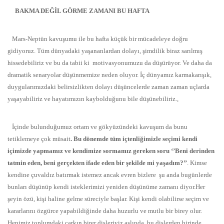
BAKMA DEĞİL GÖRME ZAMANI BU HAFTA
Mars-Neptün kavuşumu ile bu hafta küçük bir mücadeleye doğru
gidiyoruz. Tüm dünyadaki yaşananlardan dolayı, şimdilik biraz sarılmış
hissedebiliriz ve bu da tabii ki motivasyonumuzu da düşürüyor. Ve daha da
dramatik senaryolar düşünmemize neden oluyor. İç dünyamız karmakarışık,
duygularımızdaki belirsizlikten dolayı düşüncelerde zaman zaman uçlarda
yaşayabiliriz ve hayatımızın kaybolduğunu bile düşünebiliriz.,
İçinde bulunduğumuz ortam ve gökyüzündeki kavuşum da bunu
tetiklemeye çok müsait
. Bu dönemde tüm içtenliğimizle seçimi kendi
içimizde yapmamız ve kendimize sormamız gereken soru ‘’Beni derinden
tatmin eden, beni gerçekten ifade eden bir şekilde mi yaşadım?’’
. Kimse
kendine çuvaldız batırmak istemez ancak evren bizlere şu anda bugünlerde
bunları düşünüp kendi isteklerimizi yeniden düşünüme zamanı diyor.Her
şeyin özü, kişi haline gelme süreciyle başlar. Kişi kendi olabilirse seçim ve
kararlarını özgürce yapabildiğinde daha huzurlu ve mutlu bir birey olur.
Hepimiz toplumdaki çarkın birer dişleriyiz aslında, bu dişlerden birinde