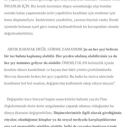
İNSANLIK İÇİN. Biz kendi üzerimize düşen sorumluluğu alıp bundan
sonraki kalan yaşamımızda neler yapabiliriz kendimiz için etrafımız için
bunu düşünmeliyiz. İsteklerimizi yazabiliriz, yazının büyüsü vardır. Kendi
içimizde bulunan içsel güce inanıp kullanabilirsek bu kavuşumları olumlu
değerlendirebiliriz.
ARTIK BAKMAK DEĞİL GÖRME ZAMANIDIR.
Şu an her şeyi belirsiz
bir toz bulutu kaplamış olabilir. Her şeyden sıkılmış olabilirsiniz ya da
her şey üstünüze geliyor da olabilir.
ÖNEMLİ OLAN belirsizlik içinde
kendine düzen kurabilmek ve hayata dair faklı yönler çizebilmektedir.
Mevcut düzende herkes her şeyi yapabilir. Bu hafta bu inziva sürecinde
kendimize bol bol soralım, değişim tüm kalbimizle talep ediyor muyuz?
Değişimler önce bireysel başlar sonra kitleler halinde yayılır.Tüm
ilişkilerimizde derin derin sorgulamalar yaparak rahatsız olduğumuz bu
dünya düzenini değiştirebiliriz.
Düşüncelerimizle ilgili olarak gördüğünüz
rüyalar, okuduğunuz kitaplar ya da sosyal medyada karşılaştıklarınız
size yol gösterebilir nitelikte olabilir, belki de cevaplar bunların içinde