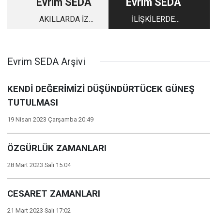
Evrim SEDA
Evrim SEDA
AKILLARDA İZ
İLİŞKİLERDE
BIRAKACAK AY
DEPREM ETKİSİ
NİSAN
VENÜS
Evrim SEDA Arşivi
KENDİ DEĞERİMİZİ DÜŞÜNDÜRTÜCEK GÜNEŞ
TUTULMASI
19 Nisan 2023 Çarşamba 20:49
ÖZGÜRLÜK ZAMANLARI
28 Mart 2023 Salı 15:04
CESARET ZAMANLARI
21 Mart 2023 Salı 17:02